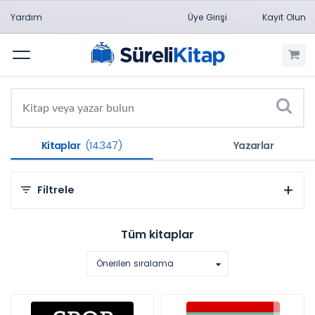
Yardım
Üye Girişi
Kayıt Olun
Menü
Kitaplar
(14.347)
Yazarlar
Filtrele
Kategorilere Göre
Tüm kitaplar
Sosyal ve Beşeri Bilimler (9.361)
Önerilen sıralama
Hukuk (3.384)
Mühendislik Bilimleri (637)
Sağlık Bilimleri (435)