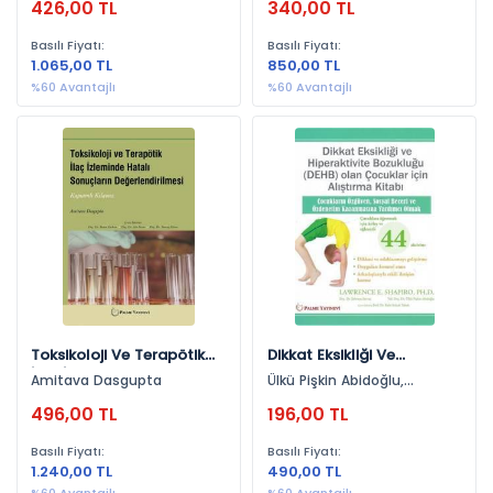
426,00 TL
340,00 TL
Genel Hukuk (80)
Adalet Yayınevi (1)
Bilişim Hukuku (77)
Basılı Fiyatı:
Basılı Fiyatı:
1.065,00 TL
850,00 TL
Tıp Hukuku (76)
Yıllara Göre
%60 Avantajlı
%60 Avantajlı
Uluslararası İlişkiler (71)
2021 (1.810)
Finans, Yatırım (68)
2025 (1.660)
Anayasa Hukuku (65)
2024 (1.537)
İstatistik (64)
2023 (1.467)
Biyoloji (63)
2022 (1.458)
Kişisel Gelişim (62)
2020 (1.342)
Din (62)
2019 (863)
Toksikoloji Ve Terapötik
Dikkat Eksikliği Ve
Aile Hukuku (61)
2018 (638)
İlaç İzleminde Hatalı
Hiperaktivite Bozukluğu
Amitava Dasgupta
Ülkü Pişkin Abidoğlu,
Sağlık (61)
Sonuçların
(Dehb) Olan Çocuklar İçin
Şebnem Sevinç
2017 (575)
496,00 TL
196,00 TL
Değerlendirilmesi
Alıştırma Kitabı
Tıp (59)
2016 (549)
Basılı Fiyatı:
Basılı Fiyatı:
Eğitim Yönetimi (59)
1.240,00 TL
490,00 TL
2026 (454)