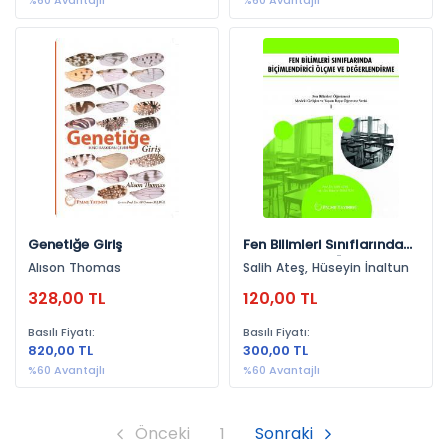
%60 Avantajlı
%60 Avantajlı
Genel Fizik (1)
Çevre, Fen Bilimleri, Mühendislik (1)
Polimer Kimyası (1)
İklim Krizi (1)
Sürdürülebilirlik (1)
Optik (1)
Çevre Bilimleri (1)
Fen, Fen Bilimleri, Mühendislik (1)
Genetiğe Giriş
Fen Bilimleri Sınıflarında
Çevre, Fen Bilimleri, İktisat, İktisat Ve & (1)
Biçimlendirici Ölçme Ve
Alıson Thomas
Salih Ateş, Hüseyin İnaltun
Değerlendirme
Çevre, Fen Bilimleri, İktisat, İktisat Ve & (1)
328,00 TL
120,00 TL
Çevre Mühendisliği (1)
Basılı Fiyatı:
Basılı Fiyatı:
820,00 TL
300,00 TL
%60 Avantajlı
%60 Avantajlı
Önceki
1
Sonraki