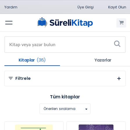
Yardım
Üye Girişi
Kayıt Olun
Menü
Kitaplar
(315)
Yazarlar
Filtrele
Kategorilere Göre
Tüm kitaplar
Doğa Bilimleri (315)
Önerilen sıralama
Konulara Göre
Biyoloji (50)