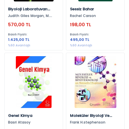
Doğa (2)
2021 (21)
Biyoloji Laboratuvarı
Sessiz Bahar
Mimarlık (2)
Araştırma Kılavuzu
2013 (17)
Judith Giles Morgan, M.
Rachel Carson
Eloise Brown Carter
Kırsal Yaşam (2)
2022 (16)
570,00 TL
198,00 TL
Mikrobiyoloji (1)
2018 (16)
Basılı Fiyatı:
Basılı Fiyatı:
1.425,00 TL
495,00 TL
Eğitim Bilimleri (1)
2024 (14)
%60 Avantajlı
%60 Avantajlı
Çevre (1)
2010 (12)
Etkinlik (1)
2011 (11)
Biyosilahlar (1)
2009 (8)
İklim Değişikliği (1)
2012 (8)
Kodlama (1)
2023 (8)
Cerrahi Tıp / Nöroloji (1)
2008 (2)
Temel Tıp / Histoloji (1)
2006 (2)
Viroloji (1)
2026 (2)
Genel Kimya
Moleküler Biyoloji Ve
Biyoteknoloji İçin
Kimya , Biyokimya (1)
Basri Atasoy
Frank H.stephenson
Matematiksel