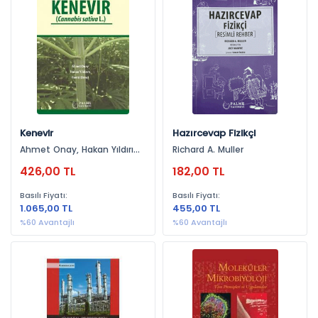
Ekoloji (32)
Kimya (31)
Fizik (25)
Fen Bilimleri (18)
İstatistik (16)
Coğrafya (12)
Kenevir
Hazırcevap Fizikçi
Botanik (9)
Ahmet Onay, Hakan Yıldırım,
Richard A. Muller
Yayınevlerine Göre
Remzi Ekinci
Matematik (8)
426,00 TL
182,00 TL
Palme Yayınevi (130)
Genetik (6)
Basılı Fiyatı:
Basılı Fiyatı:
Yeni İnsan Yayınevi (52)
1.065,00 TL
455,00 TL
Kimya Mühendisliği (6)
%60 Avantajlı
%60 Avantajlı
Seçkin Yayıncılık (38)
Temel Bilimler (5)
Gazi Kitabevi (36)
Fizikokimya (5)
Pegem Akademi Yayıncılık (23)
Tarım (5)
Efil Yayınevi (13)
Eğitim (5)