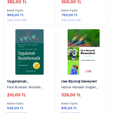
382,00 TL
300,00 TL
Hesaplamalar
Adli Antropoloji (1)
Çevre, Fen Bilimleri, (1)
Basılı Fiyatı:
Basılı Fiyatı:
955,00 TL
750,00 TL
Adli Tıp (1)
%60 Avantajlı
%60 Avantajlı
Kuram (1)
Fen Bilimleri, Matematik (1)
Kent Tarımı (1)
Geometri (1)
Biyografi (1)
Hayvancılık (1)
Teknoloji (1)
Uygulamalı
Lise Biyoloji Deneyleri
Distopya (1)
Biyoinformatik
Paul M.selzer, Rıchard
Hatice Handan Doğan,
El İşleri (1)
J.marhofer, Olıver Koch
Melisa Bal
210,00 TL
326,00 TL
Bitkiler (1)
Basılı Fiyatı:
Basılı Fiyatı:
Biyoloji-Genetik (1)
525,00 TL
815,00 TL