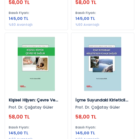
58,00 TL
58,00 TL
Genel Hukuk (80)
Dr. Z. Dicle Balkancı Dr.
Funda Sevecan
Adalet Yayınevi (1)
Bilişim Hukuku (77)
Basılı Fiyatı:
Basılı Fiyatı:
145,00 TL
145,00 TL
Tıp Hukuku (76)
Yıllara Göre
%60 Avantajlı
%60 Avantajlı
Uluslararası İlişkiler (71)
2021 (1.810)
Finans, Yatırım (68)
2025 (1.657)
Anayasa Hukuku (65)
2024 (1.536)
İstatistik (64)
2023 (1.467)
Biyoloji (63)
2022 (1.458)
Din (62)
2020 (1.342)
Kişisel Gelişim (61)
2019 (863)
Kişisel Hijyen: Çevre Ve
İçme Suyundaki Kirleticiler
Sağlık (61)
2018 (638)
Sağlık
Ve Halk Sağlığı
Prof. Dr. Çağatay Güler
Prof. Dr. Çağatay Güler
Aile Hukuku (61)
2017 (575)
58,00 TL
58,00 TL
Tıp (59)
2016 (549)
Basılı Fiyatı:
Basılı Fiyatı:
Eğitim Yönetimi (59)
145,00 TL
145,00 TL
2026 (447)