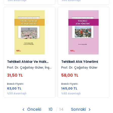
%60 Avantajlı
%60 Avantajlı
Fikri Mülkiyet Hukuku (59)
2015 (389)
İnşaat Hukuku (58)
2014 (341)
Felsefe (57)
2013 (307)
Siyaset (56)
2011 (276)
Arkeoloji, Tarih (54)
2012 (244)
Medeni Hukuk (54)
2010 (135)
Miras Hukuku (53)
2009 (101)
Fen Bilimleri (52)
2008 (62)
Tehlikeli Atıklar Ve Halk
Tehlikeli Atık Yönetimi
Akademik Kitaplar (52)
Sağlığı
Prof. Dr. Çağatay Güler, İnş.
Prof. Dr. Çağatay Güler
2007 (21)
Müh. Zakir Çobanoğlu
Sigorta Hukuku (51)
31,50 TL
58,00 TL
2005 (19)
Sosyal,Beşeri Ve İdari Bilimler (49)
2006 (19)
Basılı Fiyatı:
Basılı Fiyatı:
63,00 TL
145,00 TL
Tüketici Hukuku (49)
2004 (10)
%50 Avantajlı
%60 Avantajlı
Coğrafya (49)
2002 (8)
Sosyal Bilgiler (44)
2003 (7)
Önceki
10
14
Sonraki