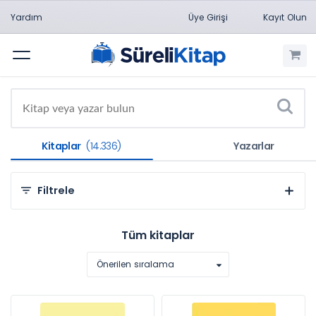
Yardım
Üye Girişi
Kayıt Olun
Menü
Kitaplar
(14.336)
Yazarlar
Filtrele
Kategorilere Göre
Tüm kitaplar
Sosyal ve Beşeri Bilimler (9.350)
Önerilen sıralama
Hukuk (3.384)
Mühendislik Bilimleri (637)
Sağlık Bilimleri (435)