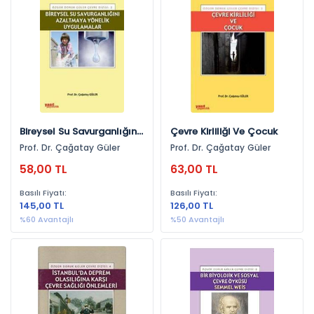
Doğa Bilimleri (315)
Güzel Sanatlar (152)
Kültür Yayınları (62)
Üniversite Yayınları (1)
Konulara Göre
Eğitim Bilimleri (1.425)
Bireysel Su Savurganlığını
Çevre Kirliliği Ve Çocuk
Azaltmaya Yönelik
Eğitim (517)
Prof. Dr. Çağatay Güler
Prof. Dr. Çağatay Güler
Uygulamalar
Ekonomi (510)
58,00 TL
63,00 TL
Ceza Hukuku (468)
Basılı Fiyatı:
Basılı Fiyatı:
145,00 TL
126,00 TL
Sosyal Bilimler (431)
%60 Avantajlı
%50 Avantajlı
Spor (343)
Tarih (265)
İşletme (252)
Yayınevlerine Göre
Akademik Kitap (237)