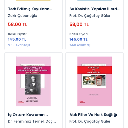
Psikoloji (114)
Terk Edilmiş Kuyuların
Su Kesintisi Yapılan İllerde
Ankara Nobel Tıp Kitabevleri (104)
Sağlık - Spor (113)
Kapatılması
Alınması Gereken Halk
Zakir Çobanoğlu
Prof. Dr. Çağatay Güler
Ege Yayınları (87)
Sağlığı Önlemleri
Finans (109)
58,00 TL
58,00 TL
Nitelik Yayınevi (71)
Kamu Yönetimi (106)
Basılı Fiyatı:
Basılı Fiyatı:
ITU Press (64)
145,00 TL
145,00 TL
Maliye (105)
%60 Avantajlı
%60 Avantajlı
Say Kitap (57)
Şirketler Hukuku (102)
Yazıt Yayınevi (36)
Pazarlama (95)
Omca Yayınları (35)
Matematik (94)
ODTÜ Yayıncılık (31)
İcra Ve İflas Hukuku (93)
Kelime Yayınları (8)
Halk Sağlığı Ve Çevre (91)
Yeditepe Yayınevi (4)
Ceza Muhakemesi Hukuku (90)
İntes Yayınevi (4)
Uluslararası Hukuk (88)
Patikitap Yayınları (4)
Medeni Usul Hukuku (86)
İç Ortam Kavramını
Atık Piller Ve Halk Sağlığı
Nüans Publishing (4)
Kuramsallıştıran Bilim
YKS TYT-AYT (86)
Dr. Fehminaz Temel, Doç.
Prof. Dr. Çağatay Güler
Adamı: Claude Bernard
Dr. Songül A. Vaizoğlu, Doç.
Medyay Kitabevi (1)